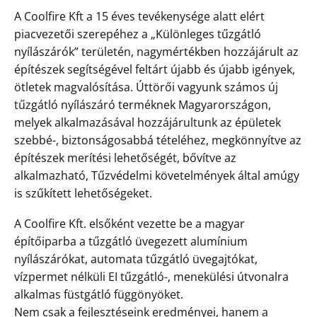
A Coolfire Kft a 15 éves tevékenysége alatt elért
piacvezetői szerepéhez a „Különleges tűzgátló
nyílászárók” területén, nagymértékben hozzájárult az
építészek segítségével feltárt újabb és újabb igények,
ötletek magvalósítása. Úttörői vagyunk számos új
tűzgátló nyílászáró terméknek Magyarországon,
melyek alkalmazásával hozzájárultunk az épületek
szebbé-, biztonságosabbá tételéhez, megkönnyítve az
építészek merítési lehetőségét, bővítve az
alkalmazható, Tűzvédelmi követelmények által amúgy
is szűkített lehetőségeket.
A Coolfire Kft. elsőként vezette be a magyar
építőiparba a tűzgátló üvegezett alumínium
nyílászárókat, automata tűzgátló üvegajtókat,
vízpermet nélküli EI tűzgátló-, menekülési útvonalra
alkalmas füstgátló függönyöket.
Nem csak a fejlesztéseink eredményei, hanem a