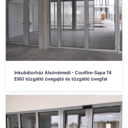
Inkubátorház Alsónémedi - Coolfire-Sapa 74
EI60 tűzgátló üvegajtó és tűzgátló üvegfal