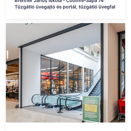
Brenner János Iskola - Coolfire-Sapa 74
Tűzgátló üvegajtó és portál, tűzgátló üvegfal