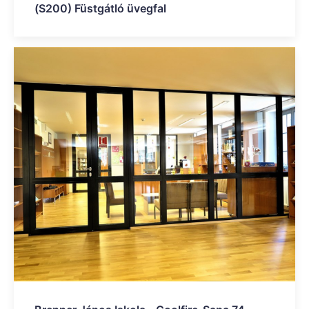
(S200) Füstgátló üvegfal