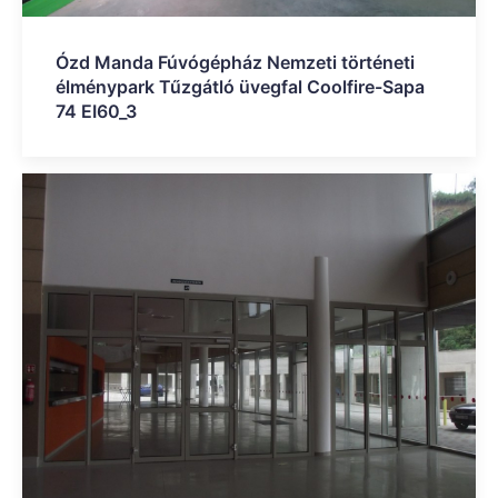
Ózd Manda Fúvógépház Nemzeti történeti
élménypark Tűzgátló üvegfal Coolfire-Sapa
74 EI60_3