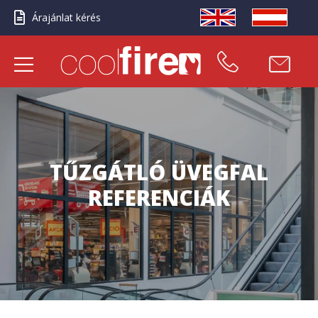
Árajánlat kérés
TŰZGÁTLÓ ÜVEGFAL
REFERENCIÁK