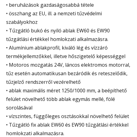
• beruházások gazdaságosabbá tétele
• összhang az EU, ill. a nemzeti tűzvédelmi
szabályokhoz
• Tűzgátló bukó és nyíló ablak EW60 és EW90
tűzgátlási értékkel homlokzati alkalmazásra.
• Alumínium ablakprofil, kiváló lég és vízzáró
termékjellemzőkkel, illetve hőszigetelő képességgel
• Motoros mozgatás 24V, láncos elektromos motorral,
tűz esetén automatikusan bezáródik és reteszelődik,
tűzjelző rendszerről vezérelhető
• ablak maximális méret 1250/1000 mm, a beépíthető
felület növelhető több ablak egymás mellé, fölé
sorolásával
• vízszintes, függőleges osztásokkal növelhető felület
• Tűzgátló fix ablak EW60 és EW90 tűzgátlási értékkel
homlokzati alkalmazásra.