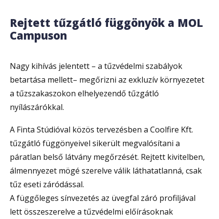
Rejtett tűzgátló függönyök a MOL
Campuson
Nagy kihívás jelentett – a tűzvédelmi szabályok
betartása mellett– megőrizni az exkluzív környezetet
a tűzszakaszokon elhelyezendő tűzgátló
nyílászárókkal.
A Finta Stúdióval közös tervezésben a Coolfire Kft.
tűzgátló függönyeivel sikerült megvalósítani a
páratlan belső látvány megőrzését. Rejtett kivitelben,
álmennyezet mögé szerelve válik láthatatlanná, csak
tűz eseti záródással.
A függőleges sínvezetés az üvegfal záró profiljával
lett összeszerelve a tűzvédelmi előírásoknak