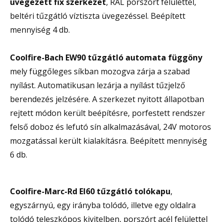
üvegezett fix szerkezet
, RAL porszórt felülettel,
beltéri tűzgátló víztiszta üvegezéssel. Beépített
mennyiség 4 db.
Coolfire-Bach EW90 tűzgátló automata függöny
mely függőleges síkban mozogva zárja a szabad
nyílást. Automatikusan lezárja a nyílást tűzjelző
berendezés jelzésére. A szerkezet nyitott állapotban
rejtett módon került beépítésre, porfestett rendszer
felső doboz és lefutó sín alkalmazásával, 24V motoros
mozgatással került kialakításra. Beépített mennyiség
6 db.
Coolfire-Marc-Rd EI60 tűzgátló tolókapu
,
egyszárnyú, egy irányba tolódó, illetve egy oldalra
tolódó teleszkópos kivitelben, porszórt acél felülettel