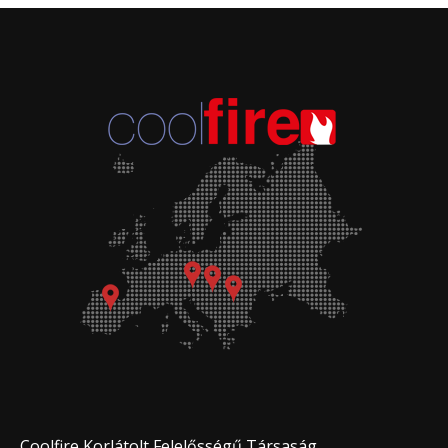
Coolfire Korlátolt Felelősségű Társaság